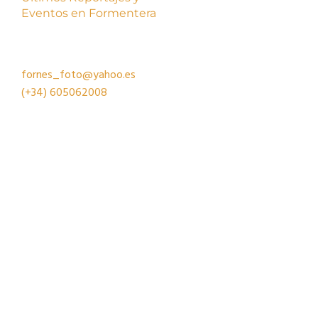
Eventos en Formentera
fornes_foto@yahoo.es
(+34)
605062008