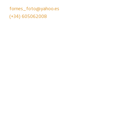
fornes_foto@yahoo.es
(+34)
605062008