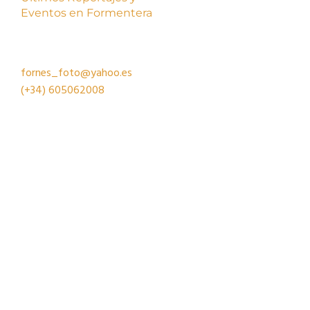
Eventos en Formentera
fornes_foto@yahoo.es
(+34)
605062008