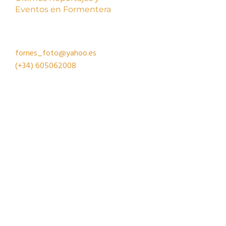
Eventos en Formentera
fornes_foto@yahoo.es
(+34)
605062008