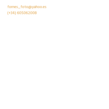
fornes_foto@yahoo.es
(+34)
605062008