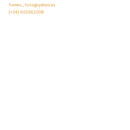
fornes_foto@yahoo.es
(+34)
605062008